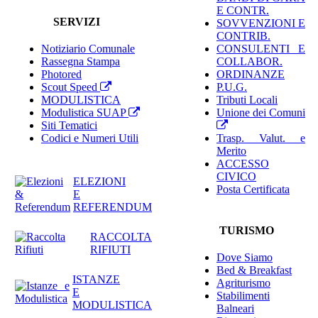
E CONTR.
SERVIZI
SOVVENZIONI E
CONTRIB.
Notiziario Comunale
CONSULENTI E
Rassegna Stampa
COLLABOR.
Photored
ORDINANZE
Scout Speed
P.U.G.
MODULISTICA
Tributi Locali
Modulistica SUAP
Unione dei Comuni
Siti Tematici
Codici e Numeri Utili
Trasp. Valut. e
Merito
ACCESSO
CIVICO
ELEZIONI
Posta Certificata
E
REFERENDUM
TURISMO
RACCOLTA
RIFIUTI
Dove Siamo
Bed & Breakfast
ISTANZE
Agriturismo
E
Stabilimenti
MODULISTICA
Balneari