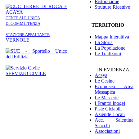
Ristorazione
Strutture Ricettive
CENTRALE UNICA
DI COMMITTENZA
TERRITORIO
STAZIONE APPALTANTE
Mappa Interattiva
VERNOLE
La Storia
La Popolazione
Le Tradizioni
IN EVIDENZA
SERVIZIO CIVILE
Acaya
Le Cesine
Ecomuseo
Area
Messapica
Le Masserie
I Frantoi Ipogei
Piste Ciclabili
Aziende Locali
Acc. Salentina
Scacchi
Associazioni