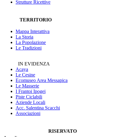
Strutture Ricettive
TERRITORIO
Mappa Interattiva
La Storia
La Popolazione
Le Tradizioni
IN EVIDENZA
Acaya
Le Cesine
Ecomuseo
Area Messapica
Le Masserie
I Frantoi Ipogei
Piste Ciclabili
Aziende Locali
Acc. Salentina Scacchi
Associazioni
RISERVATO