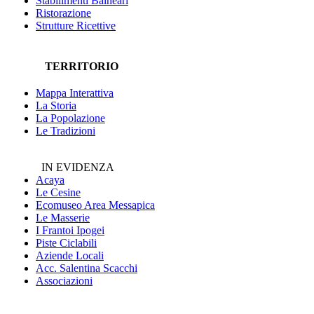
Stabilimenti Balneari
Ristorazione
Strutture Ricettive
TERRITORIO
Mappa Interattiva
La Storia
La Popolazione
Le Tradizioni
IN EVIDENZA
Acaya
Le Cesine
Ecomuseo
Area Messapica
Le Masserie
I Frantoi Ipogei
Piste Ciclabili
Aziende Locali
Acc. Salentina Scacchi
Associazioni