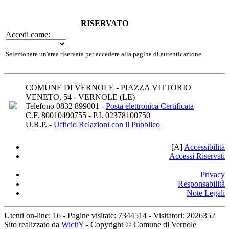
RISERVATO
Accedi come:
Selezionare un'area riservata per accedere alla pagina di autenticazione.
COMUNE DI VERNOLE - PIAZZA VITTORIO
VENETO, 54 - VERNOLE (LE)
Telefono 0832 899001 -
Posta elettronica Certificata
C.F. 80010490755 - P.I. 02378100750
U.R.P. -
Ufficio Relazioni con il Pubblico
[A]
A
ccessibilità
Accessi Riservati
Privacy
Responsabilità
Note Legali
Utenti on-line:
16
- Pagine visitate:
7344514
-
Visitatori:
2026352
Sito realizzato da
WicitY
- Copyright © Comune di Vernole