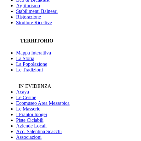
Agriturismo
Stabilimenti Balneari
Ristorazione
Strutture Ricettive
TERRITORIO
Mappa Interattiva
La Storia
La Popolazione
Le Tradizioni
IN EVIDENZA
Acaya
Le Cesine
Ecomuseo
Area Messapica
Le Masserie
I Frantoi Ipogei
Piste Ciclabili
Aziende Locali
Acc. Salentina Scacchi
Associazioni