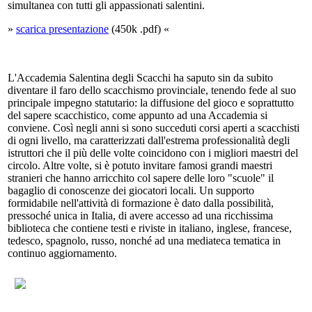
simultanea con tutti gli appassionati salentini.
»
scarica presentazione
(450k .pdf) «
L'Accademia Salentina degli Scacchi ha saputo sin da subito
diventare il faro dello scacchismo provinciale, tenendo fede al suo
principale impegno statutario: la diffusione del gioco e soprattutto
del sapere scacchistico, come appunto ad una Accademia si
conviene. Così negli anni si sono succeduti corsi aperti a scacchisti
di ogni livello, ma caratterizzati dall'estrema professionalità degli
istruttori che il più delle volte coincidono con i migliori maestri del
circolo. Altre volte, si è potuto invitare famosi grandi maestri
stranieri che hanno arricchito col sapere delle loro "scuole" il
bagaglio di conoscenze dei giocatori locali. Un supporto
formidabile nell'attività di formazione è dato dalla possibilità,
pressoché unica in Italia, di avere accesso ad una ricchissima
biblioteca che contiene testi e riviste in italiano, inglese, francese,
tedesco, spagnolo, russo, nonché ad una mediateca tematica in
continuo aggiornamento.