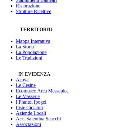
Stabilimenti Balneari
Ristorazione
Strutture Ricettive
TERRITORIO
Mappa Interattiva
La Storia
La Popolazione
Le Tradizioni
IN EVIDENZA
Acaya
Le Cesine
Ecomuseo
Area Messapica
Le Masserie
I Frantoi Ipogei
Piste Ciclabili
Aziende Locali
Acc. Salentina Scacchi
Associazioni