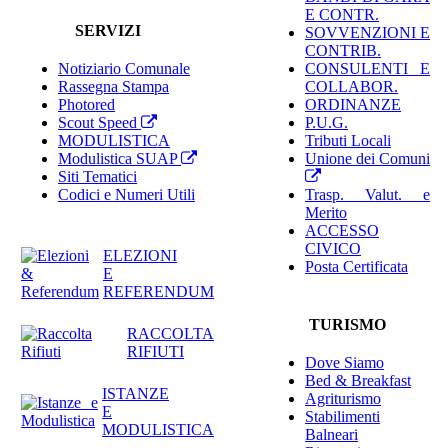
E CONTR.
SERVIZI
SOVVENZIONI E
CONTRIB.
Notiziario Comunale
CONSULENTI E
Rassegna Stampa
COLLABOR.
Photored
ORDINANZE
Scout Speed
P.U.G.
MODULISTICA
Tributi Locali
Modulistica SUAP
Unione dei Comuni
Siti Tematici
Codici e Numeri Utili
Trasp. Valut. e
Merito
ACCESSO
CIVICO
ELEZIONI
Posta Certificata
E
REFERENDUM
TURISMO
RACCOLTA
RIFIUTI
Dove Siamo
Bed & Breakfast
ISTANZE
Agriturismo
E
Stabilimenti
MODULISTICA
Balneari