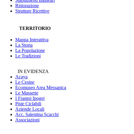
Stabilimenti Balneari
Ristorazione
Strutture Ricettive
TERRITORIO
Mappa Interattiva
La Storia
La Popolazione
Le Tradizioni
IN EVIDENZA
Acaya
Le Cesine
Ecomuseo
Area Messapica
Le Masserie
I Frantoi Ipogei
Piste Ciclabili
Aziende Locali
Acc. Salentina Scacchi
Associazioni