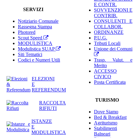
E CONTR.
SERVIZI
SOVVENZIONI E
CONTRIB.
Notiziario Comunale
CONSULENTI E
Rassegna Stampa
COLLABOR.
Photored
ORDINANZE
Scout Speed
P.U.G.
MODULISTICA
Tributi Locali
Modulistica SUAP
Unione dei Comuni
Siti Tematici
Codici e Numeri Utili
Trasp. Valut. e
Merito
ACCESSO
CIVICO
ELEZIONI
Posta Certificata
E
REFERENDUM
TURISMO
RACCOLTA
RIFIUTI
Dove Siamo
Bed & Breakfast
ISTANZE
Agriturismo
E
Stabilimenti
MODULISTICA
Balneari