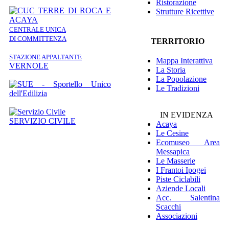
Ristorazione
Strutture Ricettive
CENTRALE UNICA
DI COMMITTENZA
TERRITORIO
STAZIONE APPALTANTE
Mappa Interattiva
VERNOLE
La Storia
La Popolazione
Le Tradizioni
IN EVIDENZA
SERVIZIO CIVILE
Acaya
Le Cesine
Ecomuseo
Area
Messapica
Le Masserie
I Frantoi Ipogei
Piste Ciclabili
Aziende Locali
Acc. Salentina
Scacchi
Associazioni