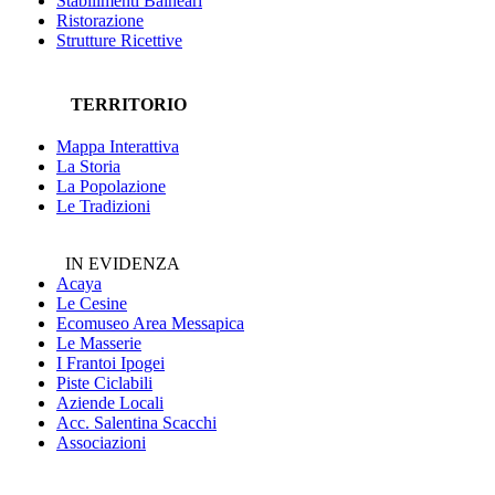
Stabilimenti Balneari
Ristorazione
Strutture Ricettive
TERRITORIO
Mappa Interattiva
La Storia
La Popolazione
Le Tradizioni
IN EVIDENZA
Acaya
Le Cesine
Ecomuseo
Area Messapica
Le Masserie
I Frantoi Ipogei
Piste Ciclabili
Aziende Locali
Acc. Salentina Scacchi
Associazioni