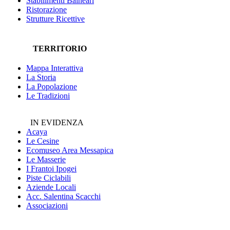
Stabilimenti Balneari
Ristorazione
Strutture Ricettive
TERRITORIO
Mappa Interattiva
La Storia
La Popolazione
Le Tradizioni
IN EVIDENZA
Acaya
Le Cesine
Ecomuseo
Area Messapica
Le Masserie
I Frantoi Ipogei
Piste Ciclabili
Aziende Locali
Acc. Salentina Scacchi
Associazioni