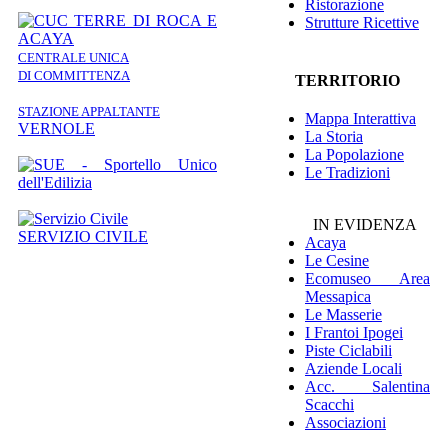
Ristorazione
Strutture Ricettive
CENTRALE UNICA
DI COMMITTENZA
TERRITORIO
STAZIONE APPALTANTE
Mappa Interattiva
VERNOLE
La Storia
La Popolazione
Le Tradizioni
IN EVIDENZA
SERVIZIO CIVILE
Acaya
Le Cesine
Ecomuseo
Area
Messapica
Le Masserie
I Frantoi Ipogei
Piste Ciclabili
Aziende Locali
Acc. Salentina
Scacchi
Associazioni