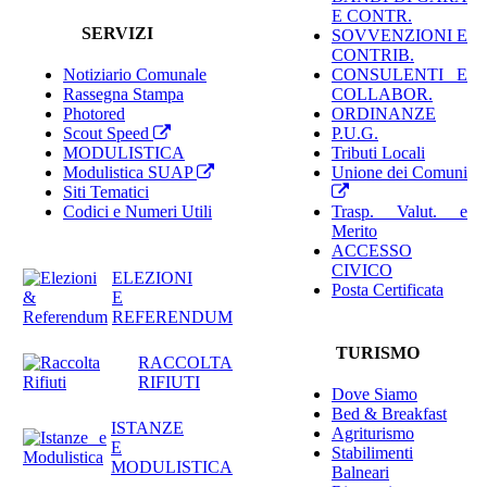
E CONTR.
SERVIZI
SOVVENZIONI E
CONTRIB.
Notiziario Comunale
CONSULENTI E
Rassegna Stampa
COLLABOR.
Photored
ORDINANZE
Scout Speed
P.U.G.
MODULISTICA
Tributi Locali
Modulistica SUAP
Unione dei Comuni
Siti Tematici
Codici e Numeri Utili
Trasp. Valut. e
Merito
ACCESSO
CIVICO
ELEZIONI
Posta Certificata
E
REFERENDUM
TURISMO
RACCOLTA
RIFIUTI
Dove Siamo
Bed & Breakfast
ISTANZE
Agriturismo
E
Stabilimenti
MODULISTICA
Balneari