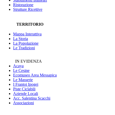
Stabilimenti Balneari
Ristorazione
Strutture Ricettive
TERRITORIO
Mappa Interattiva
La Storia
La Popolazione
Le Tradizioni
IN EVIDENZA
Acaya
Le Cesine
Ecomuseo
Area Messapica
Le Masserie
I Frantoi Ipogei
Piste Ciclabili
Aziende Locali
Acc. Salentina Scacchi
Associazioni