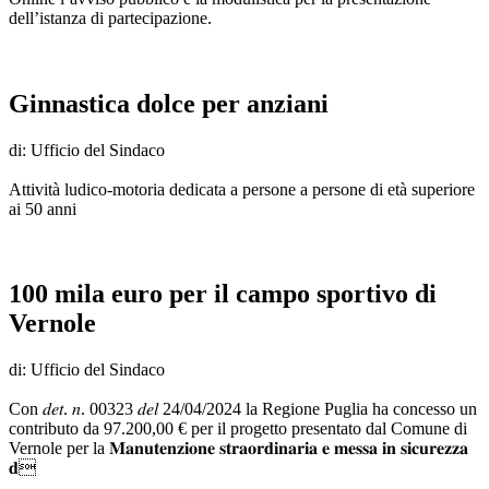
dell’istanza di partecipazione.
Ginnastica dolce per anziani
di: Ufficio del Sindaco
Attività ludico-motoria dedicata a persone a persone di età superiore
ai 50 anni
100 mila euro per il campo sportivo di
Vernole
di: Ufficio del Sindaco
Con 𝑑𝑒𝑡. 𝑛. 00323 𝑑𝑒𝑙 24/04/2024 la Regione Puglia ha concesso un
contributo da 97.200,00 € per il progetto presentato dal Comune di
Vernole per la 𝐌𝐚𝐧𝐮𝐭𝐞𝐧𝐳𝐢𝐨𝐧𝐞 𝐬𝐭𝐫𝐚𝐨𝐫𝐝𝐢𝐧𝐚𝐫𝐢𝐚 𝐞 𝐦𝐞𝐬𝐬𝐚 𝐢𝐧 𝐬𝐢𝐜𝐮𝐫𝐞𝐳𝐳𝐚
𝐝