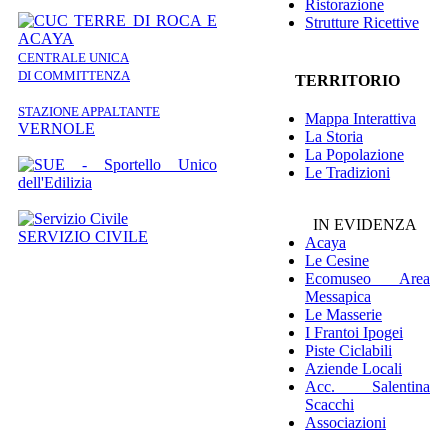
Ristorazione
Strutture Ricettive
CENTRALE UNICA
DI COMMITTENZA
TERRITORIO
STAZIONE APPALTANTE
Mappa Interattiva
VERNOLE
La Storia
La Popolazione
Le Tradizioni
IN EVIDENZA
SERVIZIO CIVILE
Acaya
Le Cesine
Ecomuseo
Area
Messapica
Le Masserie
I Frantoi Ipogei
Piste Ciclabili
Aziende Locali
Acc. Salentina
Scacchi
Associazioni