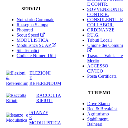
E CONTR.
SERVIZI
SOVVENZIONI E
CONTRIB.
Notiziario Comunale
CONSULENTI E
Rassegna Stampa
COLLABOR.
Photored
ORDINANZE
Scout Speed
P.U.G.
MODULISTICA
Tributi Locali
Modulistica SUAP
Unione dei Comuni
Siti Tematici
Codici e Numeri Utili
Trasp. Valut. e
Merito
ACCESSO
CIVICO
ELEZIONI
Posta Certificata
E
REFERENDUM
TURISMO
RACCOLTA
RIFIUTI
Dove Siamo
Bed & Breakfast
ISTANZE
Agriturismo
E
Stabilimenti
MODULISTICA
Balneari