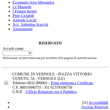
Ecomuseo
Area Messapica
Le Masserie
I Frantoi Ipogei
Piste Ciclabili
Aziende Locali
Acc. Salentina Scacchi
Associazioni
RISERVATO
Accedi come:
Selezionare un'area riservata per accedere alla pagina di autenticazione.
COMUNE DI VERNOLE - PIAZZA VITTORIO
VENETO, 54 - VERNOLE (LE)
Telefono 0832 899001 -
Posta elettronica Certificata
C.F. 80010490755 - P.I. 02378100750
U.R.P. -
Ufficio Relazioni con il Pubblico
[A]
A
ccessibilità
Accessi Riservati