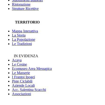
Stabilimenti Balneari
Ristorazione
Strutture Ricettive
TERRITORIO
Mappa Interattiva
La Storia
La Popolazione
Le Tradizioni
IN EVIDENZA
Acaya
Le Cesine
Ecomuseo
Area Messapica
Le Masserie
I Frantoi Ipogei
Piste Ciclabili
Aziende Locali
Acc. Salentina Scacchi
Associazioni