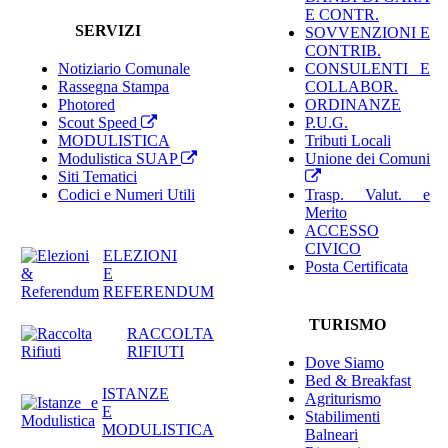
E CONTR.
SERVIZI
SOVVENZIONI E
CONTRIB.
Notiziario Comunale
CONSULENTI E
Rassegna Stampa
COLLABOR.
Photored
ORDINANZE
Scout Speed
P.U.G.
MODULISTICA
Tributi Locali
Modulistica SUAP
Unione dei Comuni
Siti Tematici
Codici e Numeri Utili
Trasp. Valut. e
Merito
ACCESSO
CIVICO
ELEZIONI
Posta Certificata
E
REFERENDUM
TURISMO
RACCOLTA
RIFIUTI
Dove Siamo
Bed & Breakfast
ISTANZE
Agriturismo
E
Stabilimenti
MODULISTICA
Balneari