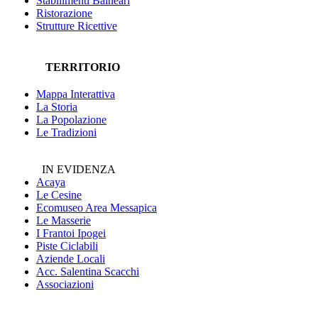
Stabilimenti Balneari
Ristorazione
Strutture Ricettive
TERRITORIO
Mappa Interattiva
La Storia
La Popolazione
Le Tradizioni
IN EVIDENZA
Acaya
Le Cesine
Ecomuseo
Area Messapica
Le Masserie
I Frantoi Ipogei
Piste Ciclabili
Aziende Locali
Acc. Salentina Scacchi
Associazioni