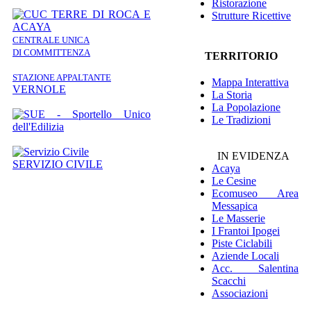
Ristorazione
Strutture Ricettive
CENTRALE UNICA
DI COMMITTENZA
TERRITORIO
STAZIONE APPALTANTE
Mappa Interattiva
VERNOLE
La Storia
La Popolazione
Le Tradizioni
IN EVIDENZA
SERVIZIO CIVILE
Acaya
Le Cesine
Ecomuseo
Area
Messapica
Le Masserie
I Frantoi Ipogei
Piste Ciclabili
Aziende Locali
Acc. Salentina
Scacchi
Associazioni