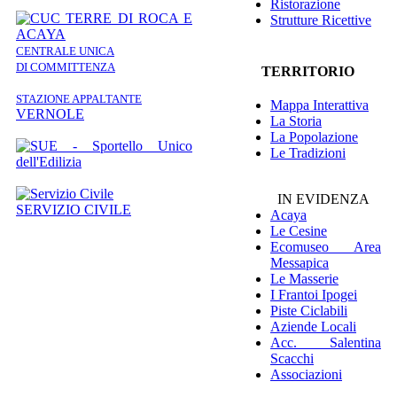
Ristorazione
Strutture Ricettive
CENTRALE UNICA
DI COMMITTENZA
TERRITORIO
STAZIONE APPALTANTE
Mappa Interattiva
VERNOLE
La Storia
La Popolazione
Le Tradizioni
IN EVIDENZA
SERVIZIO CIVILE
Acaya
Le Cesine
Ecomuseo
Area
Messapica
Le Masserie
I Frantoi Ipogei
Piste Ciclabili
Aziende Locali
Acc. Salentina
Scacchi
Associazioni