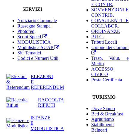
E CONTR.
SERVIZI
SOVVENZIONI E
CONTRIB.
Notiziario Comunale
CONSULENTI E
Rassegna Stampa
COLLABOR.
Photored
ORDINANZE
Scout Speed
P.U.G.
MODULISTICA
Tributi Locali
Modulistica SUAP
Unione dei Comuni
Siti Tematici
Codici e Numeri Utili
Trasp. Valut. e
Merito
ACCESSO
CIVICO
ELEZIONI
Posta Certificata
E
REFERENDUM
TURISMO
RACCOLTA
RIFIUTI
Dove Siamo
Bed & Breakfast
ISTANZE
Agriturismo
E
Stabilimenti
MODULISTICA
Balneari