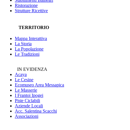
Stabilimenti Balneari
Ristorazione
Strutture Ricettive
TERRITORIO
Mappa Interattiva
La Storia
La Popolazione
Le Tradizioni
IN EVIDENZA
Acaya
Le Cesine
Ecomuseo
Area Messapica
Le Masserie
I Frantoi Ipogei
Piste Ciclabili
Aziende Locali
Acc. Salentina Scacchi
Associazioni