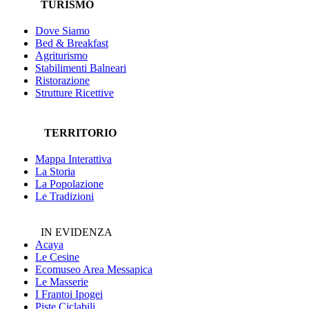
TURISMO
Dove Siamo
Bed & Breakfast
Agriturismo
Stabilimenti Balneari
Ristorazione
Strutture Ricettive
TERRITORIO
Mappa Interattiva
La Storia
La Popolazione
Le Tradizioni
IN EVIDENZA
Acaya
Le Cesine
Ecomuseo
Area Messapica
Le Masserie
I Frantoi Ipogei
Piste Ciclabili